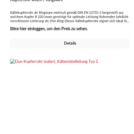
Kältekupferrohr als Ringware metrisch gemäß DIN EN 12735-1 hergestellt aus
weichem Kupfer R 220 innen gereinigt für optimale Leistung Rohrenden luftdicht
verschlossen Lieferung als 25m-Ring Dieses Kältekupferrohr eignet sich ideal für
den Einsatz in Kälte- und Klimatechnik, sorgt für eine effiziente Leitung des
Bitte hier einloggen, um den Preis zu sehen.
Kältemittels und ist besonders langlebig und zuverlässig.
Details