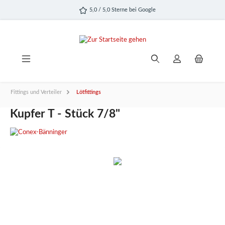
alt springen
5,0 / 5,0 Sterne bei Google
Fittings und Verteiler
Lötfittings
Kupfer T - Stück 7/8"