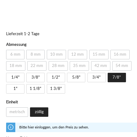
Lieferzeit 1-2 Tage
Abmessung
6 mm
8 mm
10 mm
12 mm
15 mm
16 mm
18 mm
22 mm
28 mm
35 mm
42 mm
54 mm
1/4"
3/8"
1/2"
5/8"
3/4"
7/8"
1"
1 1/8"
1 3/8"
Einheit
metrisch
zöllig
Bitte hier einloggen, um den Preis zu sehen.