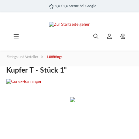
alt springen
5,0 / 5,0 Sterne bei Google
Fittings und Verteiler
Lötfittings
Kupfer T - Stück 1"