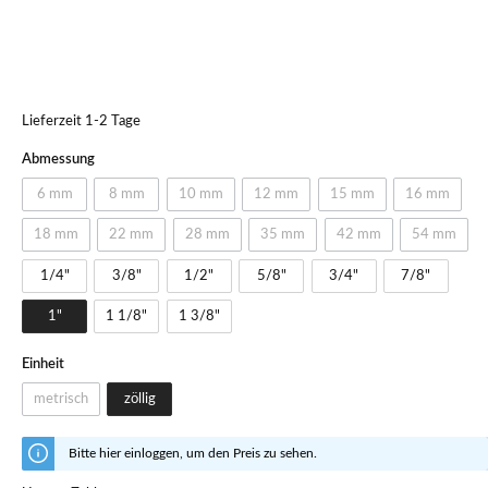
Lieferzeit 1-2 Tage
Abmessung
6 mm
8 mm
10 mm
12 mm
15 mm
16 mm
18 mm
22 mm
28 mm
35 mm
42 mm
54 mm
1/4"
3/8"
1/2"
5/8"
3/4"
7/8"
1"
1 1/8"
1 3/8"
Einheit
metrisch
zöllig
Bitte hier einloggen, um den Preis zu sehen.