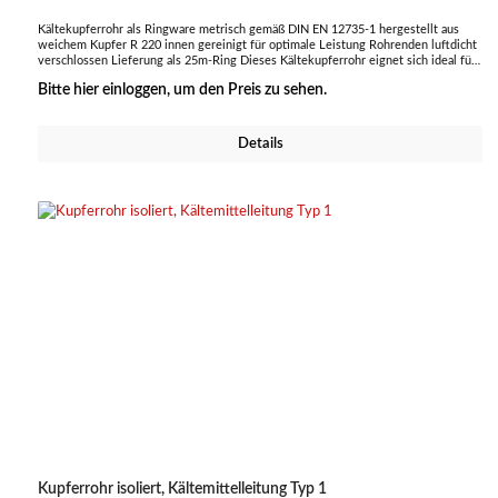
Kältekupferrohr als Ringware metrisch gemäß DIN EN 12735-1 hergestellt aus
weichem Kupfer R 220 innen gereinigt für optimale Leistung Rohrenden luftdicht
verschlossen Lieferung als 25m-Ring Dieses Kältekupferrohr eignet sich ideal für
den Einsatz in Kälte- und Klimatechnik, sorgt für eine effiziente Leitung des
Bitte hier einloggen, um den Preis zu sehen.
Kältemittels und ist besonders langlebig und zuverlässig.
Details
Kupferrohr isoliert, Kältemittelleitung Typ 1