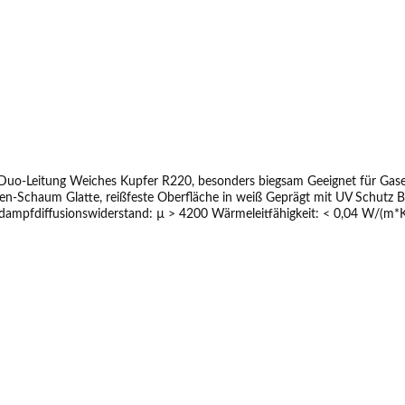
 Duo-Leitung Weiches Kupfer R220, besonders biegsam Geeignet für Ga
len-Schaum Glatte, reißfeste Oberfläche in weiß Geprägt mit UV Schut
fusionswiderstand: µ > 4200 Wärmeleitfähigkeit: < 0,04 W/(m*K) / bei 40°C L