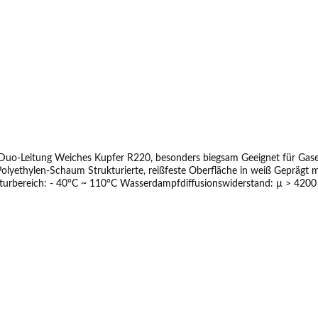
 Duo-Leitung Weiches Kupfer R220, besonders biegsam Geeignet für Ga
Polyethylen-Schaum Strukturierte, reißfeste Oberfläche in weiß Geprägt
rbereich: - 40°C ~ 110°C Wasserdampfdiffusionswiderstand: µ > 4200 