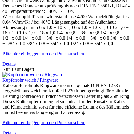
Oberfläche in weiß Geprägt mit UV Schutz Brandschutzklasse B1
Deutsches Brandschutzprüfzeugnis nach DIN EN 13501-1, BL-s1-
d0 Temperaturbereich: - 40°C ~ 110°C
Wasserdampfdiffusionswiderstand: µ > 4200 Wärmeleitfähigkeit: <
0,04 W/(m*K) / bei 40°C Längenangabe auf der Außenhaut
Abmessung in mm 6 x 1,0 + 10 x 1,0 6 x 1,0 + 12 x 1,0 10 x 1,0 +
16 x 1,0 10 x 1,0 + 18 x 1,0 1/4" x 0,8 + 3/8" x 0,8 1/4" x 0,8 +
1/2" x 0,8 1/4" x 0,8 + 5/8" x 0,8 1/4" x 0,8 + 5/8" x 0,8 3/8" x 0,8
+ 5/8" x 1,0 3/8" x 0,8 + 3/4" x 1,0 1/2" x 0,8 + 3/4" x 1,0
Bitte hier einloggen, um den Preis zu sehen.
Details
Nur 1 auf Lager!
Kupferrohr weich / Ringware
Kältekupferrohr als Ringware metrisch gemäß DIN EN 12735-1
hergestellt aus weichem Kupfer R 220 innen gereinigt für optimale
Leistung Rohrenden luftdicht verschlossen Lieferung als 25m-Ring
Dieses Kältekupferrohr eignet sich ideal für den Einsatz in Kälte-
und Klimatechnik, sorgt für eine effiziente Leitung des Kältemittels
und ist besonders langlebig und zuverlässig.
Bitte hier einloggen, um den Preis zu sehen.
Details