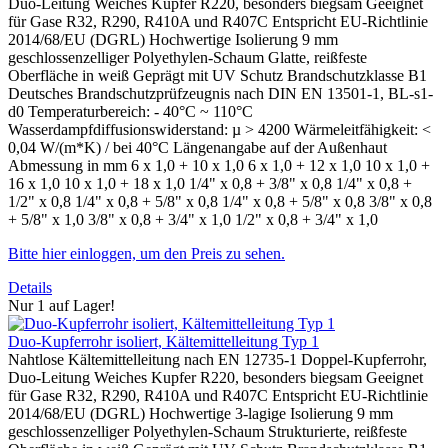
Duo-Leitung Weiches Kupfer R220, besonders biegsam Geeignet
für Gase R32, R290, R410A und R407C Entspricht EU-Richtlinie
2014/68/EU (DGRL) Hochwertige Isolierung 9 mm
geschlossenzelliger Polyethylen-Schaum Glatte, reißfeste
Oberfläche in weiß Geprägt mit UV Schutz Brandschutzklasse B1
Deutsches Brandschutzprüfzeugnis nach DIN EN 13501-1, BL-s1-
d0 Temperaturbereich: - 40°C ~ 110°C
Wasserdampfdiffusionswiderstand: µ > 4200 Wärmeleitfähigkeit: <
0,04 W/(m*K) / bei 40°C Längenangabe auf der Außenhaut
Abmessung in mm 6 x 1,0 + 10 x 1,0 6 x 1,0 + 12 x 1,0 10 x 1,0 +
16 x 1,0 10 x 1,0 + 18 x 1,0 1/4" x 0,8 + 3/8" x 0,8 1/4" x 0,8 +
1/2" x 0,8 1/4" x 0,8 + 5/8" x 0,8 1/4" x 0,8 + 5/8" x 0,8 3/8" x 0,8
+ 5/8" x 1,0 3/8" x 0,8 + 3/4" x 1,0 1/2" x 0,8 + 3/4" x 1,0
Bitte hier einloggen, um den Preis zu sehen.
Details
Nur 1 auf Lager!
Duo-Kupferrohr isoliert, Kältemittelleitung Typ 1
Nahtlose Kältemittelleitung nach EN 12735-1 Doppel-Kupferrohr,
Duo-Leitung Weiches Kupfer R220, besonders biegsam Geeignet
für Gase R32, R290, R410A und R407C Entspricht EU-Richtlinie
2014/68/EU (DGRL) Hochwertige 3-lagige Isolierung 9 mm
geschlossenzelliger Polyethylen-Schaum Strukturierte, reißfeste