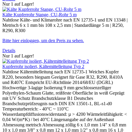
Nur 1 auf Lager!
Kälte Kupferrohr Stange, CU-Rohr 5 m
Nahtlose Kälte- und Klimarohre nach EN 12735-1 und EN 13348 |
Metrisch 6 x 1 mm bis 108 x 2,5 mm | Standardlänge 5 m | R250,
R290, R300
Bitte hier einloggen, um den Preis zu sehen.
Details
Nur 1 auf Lager!
Kupferrohr isoliert, Kältemittelleitung Typ 2
Nahtlose Kältemittelleitung nach EN 12735-1 Weiches Kupfer
R220, besonders biegsam Geeignet für Gase R32, R290, R410A
und R407C Entspricht EU-Richtlinie 2014/68/EU (DGRL)
Hochwertige 3-lagige Isolierung 9 mm geschlossenzelliger
Polyethylen-Schaum Glatte, reißfeste Oberfläche in weiß Geprägt
mit UV Schutz Brandschutzklasse B1 Deutsches
Brandschutzprüfzeugnis nach DIN EN 13501-1, BL-s1-d0
Temperaturbereich: - 40°C ~ 110°C
Wasserdampfdiffusionswiderstand: µ > 4200 Wärmeleitfähigkeit: <
0,04 W/(m*K) / bei 40°C Längenangabe auf der Außenhaut
Abmessung metrisch Abmessung zöllig 6 x 1,0 mm 1/4" x 0,8 mm
10 x 1,0 mm 3/8" x 0,8 mm 12 x 1,0 mm 1/2" x 0,8 mm 16 x 1,0