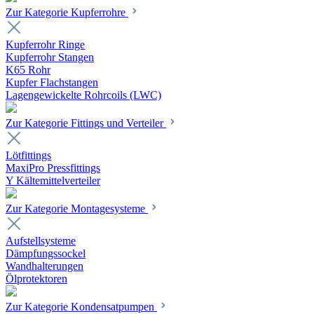
Zur Kategorie Kupferrohre
Kupferrohr Ringe
Kupferrohr Stangen
K65 Rohr
Kupfer Flachstangen
Lagengewickelte Rohrcoils (LWC)
Zur Kategorie Fittings und Verteiler
Lötfittings
MaxiPro Pressfittings
Y Kältemittelverteiler
Zur Kategorie Montagesysteme
Aufstellsysteme
Dämpfungssockel
Wandhalterungen
Ölprotektoren
Zur Kategorie Kondensatpumpen