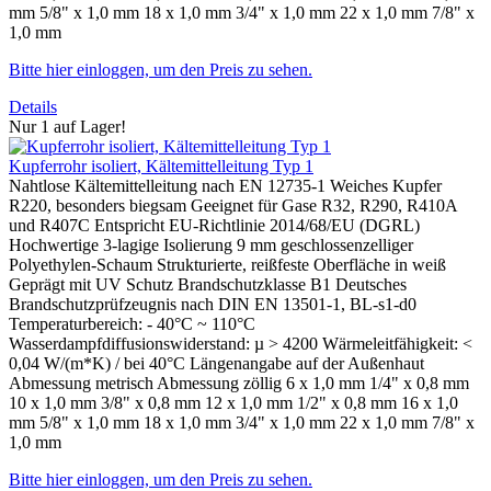
mm 5/8" x 1,0 mm 18 x 1,0 mm 3/4" x 1,0 mm 22 x 1,0 mm 7/8" x
1,0 mm
Bitte hier einloggen, um den Preis zu sehen.
Details
Nur 1 auf Lager!
Kupferrohr isoliert, Kältemittelleitung Typ 1
Nahtlose Kältemittelleitung nach EN 12735-1 Weiches Kupfer
R220, besonders biegsam Geeignet für Gase R32, R290, R410A
und R407C Entspricht EU-Richtlinie 2014/68/EU (DGRL)
Hochwertige 3-lagige Isolierung 9 mm geschlossenzelliger
Polyethylen-Schaum Strukturierte, reißfeste Oberfläche in weiß
Geprägt mit UV Schutz Brandschutzklasse B1 Deutsches
Brandschutzprüfzeugnis nach DIN EN 13501-1, BL-s1-d0
Temperaturbereich: - 40°C ~ 110°C
Wasserdampfdiffusionswiderstand: µ > 4200 Wärmeleitfähigkeit: <
0,04 W/(m*K) / bei 40°C Längenangabe auf der Außenhaut
Abmessung metrisch Abmessung zöllig 6 x 1,0 mm 1/4" x 0,8 mm
10 x 1,0 mm 3/8" x 0,8 mm 12 x 1,0 mm 1/2" x 0,8 mm 16 x 1,0
mm 5/8" x 1,0 mm 18 x 1,0 mm 3/4" x 1,0 mm 22 x 1,0 mm 7/8" x
1,0 mm
Bitte hier einloggen, um den Preis zu sehen.