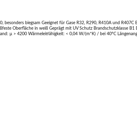
0, besonders biegsam Geeignet für Gase R32, R290, R410A und R407C E
reißfeste Oberfläche in weiß Geprägt mit UV Schutz Brandschutzklasse 
rmeleitfähigkeit: < 0,04 W/(m*K) / bei 40°C Längenangabe auf der Außenhaut Abmessung 
1,0 mm 1/4" x