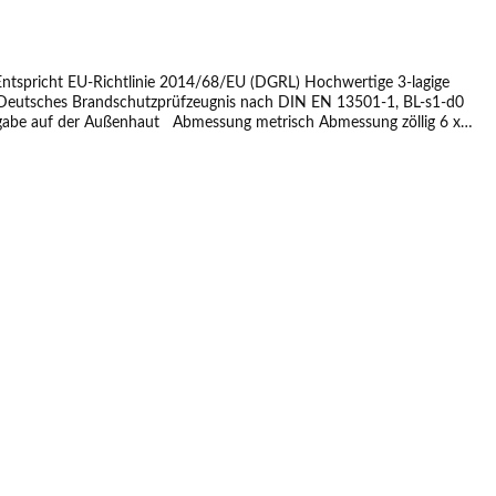
ntspricht EU-Richtlinie 2014/68/EU (DGRL) Hochwertige 3-lagige
B1 Deutsches Brandschutzprüfzeugnis nach DIN EN 13501-1, BL-s1-d0
metrisch Abmessung zöllig 6 x
 0,8 mm 10 x 1,0 mm 3/8" x 0,8 mm 12 x 1,0 mm 1/2" x 0,8 mm 16 x 1,0 mm 5/8" x 1,0 mm 18 x 1,0 mm 3/4" x 1,0 mm 22 x 1,0 mm 7/8" x 1,0 mm