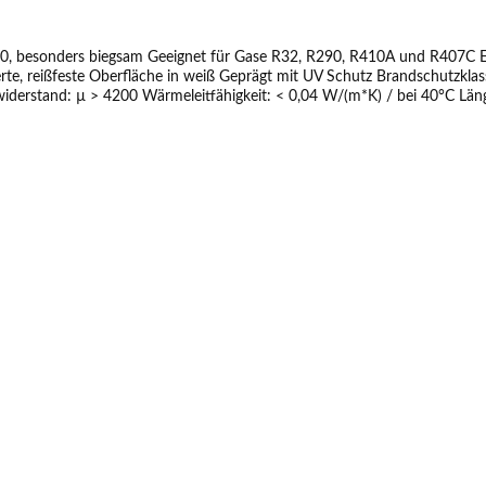
0, besonders biegsam Geeignet für Gase R32, R290, R410A und R407C E
ierte, reißfeste Oberfläche in weiß Geprägt mit UV Schutz Brandschutzk
 4200 Wärmeleitfähigkeit: < 0,04 W/(m*K) / bei 40°C Längenangabe auf der Außenhaut 