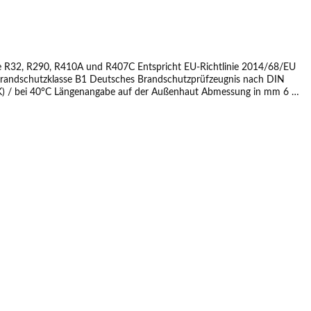
se R32, R290, R410A und R407C Entspricht EU-Richtlinie 2014/68/EU
z Brandschutzklasse B1 Deutsches Brandschutzprüfzeugnis nach DIN
ängenangabe auf der Außenhaut Abmessung in mm 6 x