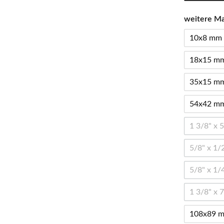
weitere M
10x8 mm
18x15 m
35x15 m
54x42 m
1 3/8" x 
5/8" x 1/
5/8" x 1/
1 3/8" x 
108x89 