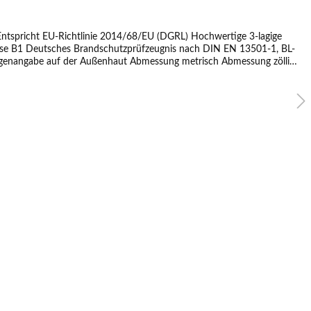
ntspricht EU-Richtlinie 2014/68/EU (DGRL) Hochwertige 3-lagige
lasse B1 Deutsches Brandschutzprüfzeugnis nach DIN EN 13501-1, BL-
Abmessung metrisch Abmessung zöllig
6 x 1,0 mm 1/4" x 0,8 mm 10 x 1,0 mm 3/8" x 0,8 mm 12 x 1,0 mm 1/2" x 0,8 mm 16 x 1,0 mm 5/8" x 1,0 mm 18 x 1,0 mm 3/4" x 1,0 mm 22 x 1,0 mm 7/8" x 1,0 mm