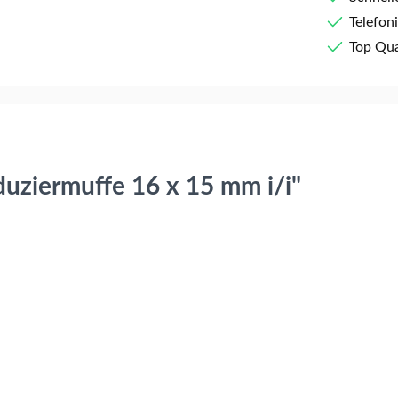
Telefon
Top Qua
uziermuffe 16 x 15 mm i/i"