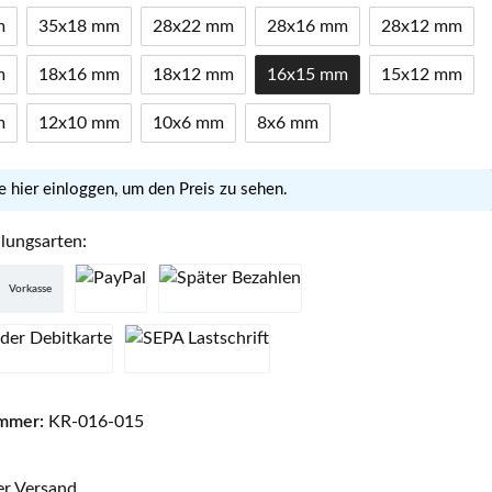
m
35x18 mm
28x22 mm
28x16 mm
28x12 mm
m
18x16 mm
18x12 mm
16x15 mm
15x12 mm
m
12x10 mm
10x6 mm
8x6 mm
e hier einloggen, um den Preis zu sehen.
lungsarten:
Vorkasse
mmer:
KR-016-015
er Versand