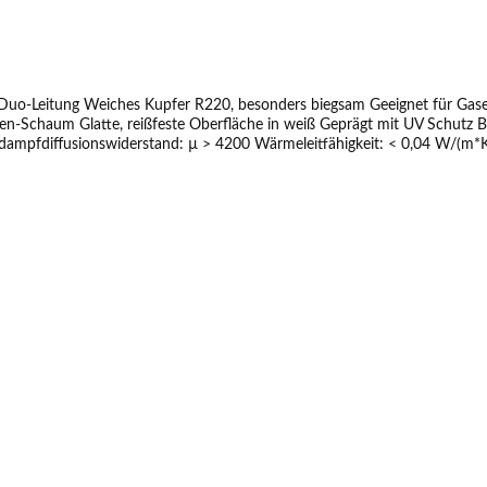
 Duo-Leitung Weiches Kupfer R220, besonders biegsam Geeignet für Ga
len-Schaum Glatte, reißfeste Oberfläche in weiß Geprägt mit UV Schut
fusionswiderstand: µ > 4200 Wärmeleitfähigkeit: < 0,04 W/(m*K) / bei 40°C L