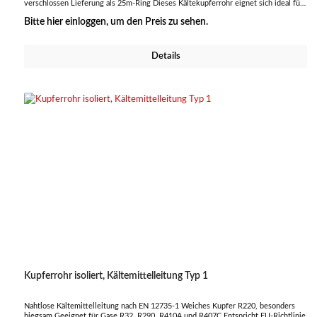
verschlossen Lieferung als 25m-Ring Dieses Kältekupferrohr eignet sich ideal für
den Einsatz in Kälte- und Klimatechnik, sorgt für eine effiziente Leitung des
Bitte hier einloggen, um den Preis zu sehen.
Kältemittels und ist besonders langlebig und zuverlässig.
Details
Kupferrohr isoliert, Kältemittelleitung Typ 1
Nahtlose Kältemittelleitung nach EN 12735-1 Weiches Kupfer R220, besonders
biegsam Geeignet für Gase R32, R290, R410A und R407C Entspricht EU-Richtlinie