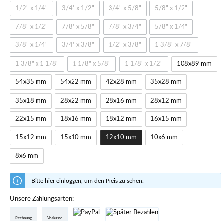
1/2" x 1/4"
3/4" x 1/2"
3/4" x 5/8"
5/8" x 1/2"
7/8" x 1/2"
7/8" x 5/8"
7/8" x 3/4"
5/8" x 1/4"
3/8" x 1/4"
3/4" x 3/8"
1/2" x 3/8"
1 3/8" x 7/8"
1 3/8" x 1 1/8"
1 1/8" x 5/8"
1 1/8" x 1/2"
108x89 mm
54x35 mm
54x22 mm
42x28 mm
35x28 mm
35x18 mm
28x22 mm
28x16 mm
28x12 mm
22x15 mm
18x16 mm
18x12 mm
16x15 mm
15x12 mm
15x10 mm
12x10 mm
10x6 mm
8x6 mm
Bitte hier einloggen, um den Preis zu sehen.
Unsere Zahlungsarten:
Rechnung
Vorkasse