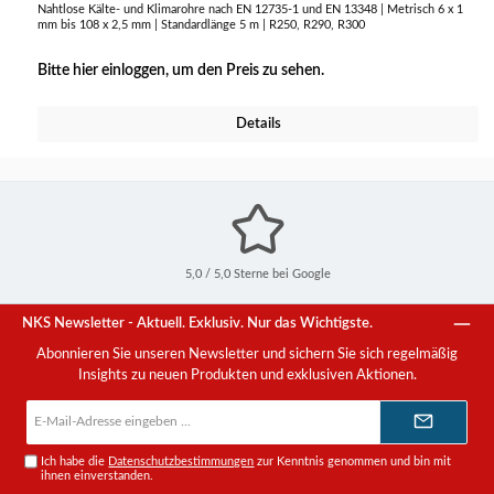
Nahtlose Kälte- und Klimarohre nach EN 12735-1 und EN 13348 | Metrisch 6 x 1
mm bis 108 x 2,5 mm | Standardlänge 5 m | R250, R290, R300
Bitte hier einloggen, um den Preis zu sehen.
Details
5,0 / 5,0 Sterne bei Google
NKS Newsletter - Aktuell. Exklusiv. Nur das Wichtigste.
Abonnieren Sie unseren Newsletter und sichern Sie sich regelmäßig
Insights zu neuen Produkten und exklusiven Aktionen.
E-
Mail-
Adresse*
Ich habe die
Datenschutzbestimmungen
zur Kenntnis genommen und bin mit
ihnen einverstanden.