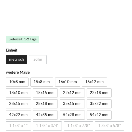
Lieferzeit: 1-2 Tage
Einheit
metrisch
zöllig
weitere Maße
10x8 mm
15x8 mm
16x10 mm
16x12 mm
18x10 mm
18x15 mm
22x12 mm
22x18 mm
28x15 mm
28x18 mm
35x15 mm
35x22 mm
42x22 mm
42x35 mm
54x28 mm
54x42 mm
1 1/8" x 1"
1 1/8" x 3/4"
1 1/8" x 7/8"
1 3/8" x 5/8"