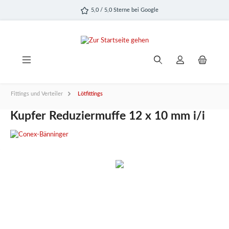
alt springen
5,0 / 5,0 Sterne bei Google
Fittings und Verteiler
Lötfittings
Kupfer Reduziermuffe 12 x 10 mm i/i