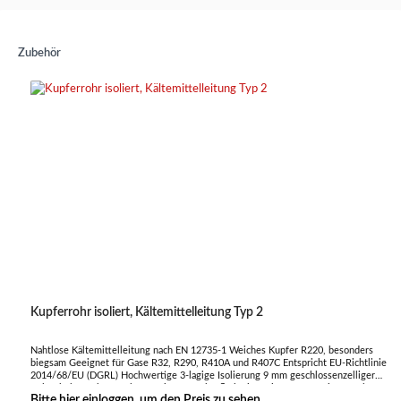
Zubehör
Kupferrohr isoliert, Kältemittelleitung Typ 2
Nahtlose Kältemittelleitung nach EN 12735-1 Weiches Kupfer R220, besonders
biegsam Geeignet für Gase R32, R290, R410A und R407C Entspricht EU-Richtlinie
2014/68/EU (DGRL) Hochwertige 3-lagige Isolierung 9 mm geschlossenzelliger
Polyethylen-Schaum Glatte, reißfeste Oberfläche in weiß Geprägt mit UV Schutz
Bitte hier einloggen, um den Preis zu sehen.
Brandschutzklasse B1 Deutsches Brandschutzprüfzeugnis nach DIN EN 13501-1,