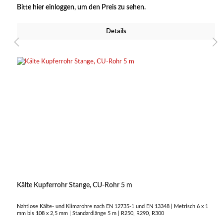
den Einsatz in Kälte- und Klimatechnik, sorgt für eine effiziente Leitung des
Bitte hier einloggen, um den Preis zu sehen.
Kältemittels und ist besonders langlebig und zuverlässig.
Details
Kälte Kupferrohr Stange, CU-Rohr 5 m
Nahtlose Kälte- und Klimarohre nach EN 12735-1 und EN 13348 | Metrisch 6 x 1
mm bis 108 x 2,5 mm | Standardlänge 5 m | R250, R290, R300