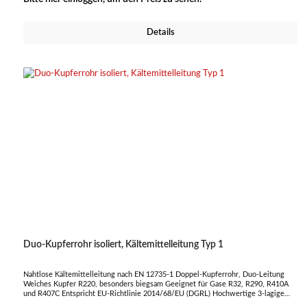
BL-s1-d0 Temperaturbereich: - 40°C ~ 110°C Wasserdampfdiffusionswiderstand: µ
> 4200 Wärmeleitfähigkeit: < 0,04 W/(m*K) / bei 40°C Längenangabe auf der
Außenhaut Abmessung metrisch Abmessung zöllig 6 x 1,0 mm 1/4" x 0,8 mm 10 x
Details
1,0 mm 3/8" x 0,8 mm 12 x 1,0 mm 1/2" x 0,8 mm 16 x 1,0 mm 5/8" x 1,0 mm 18 x
1,0 mm 3/4" x 1,0 mm 22 x 1,0 mm 7/8" x 1,0 mm
Duo-Kupferrohr isoliert, Kältemittelleitung Typ 1
Nahtlose Kältemittelleitung nach EN 12735-1 Doppel-Kupferrohr, Duo-Leitung
Weiches Kupfer R220, besonders biegsam Geeignet für Gase R32, R290, R410A
und R407C Entspricht EU-Richtlinie 2014/68/EU (DGRL) Hochwertige 3-lagige
Isolierung 9 mm geschlossenzelliger Polyethylen-Schaum Strukturierte, reißfeste