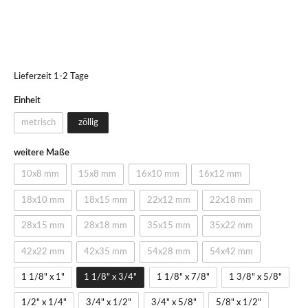
Lieferzeit 1-2 Tage
Einheit
metrisch
zöllig
weitere Maße
10x8 mm
15x8 mm
16x10 mm
16x12 mm
18x10 mm
18x15 mm
22x12 mm
22x18 mm
28x15 mm
28x18 mm
35x15 mm
35x22 mm
42x22 mm
42x35 mm
54x28 mm
54x42 mm
1 1/8" x 1"
1 1/8" x 3/4"
1 1/8" x 7/8"
1 3/8" x 5/8"
1/2" x 1/4"
3/4" x 1/2"
3/4" x 5/8"
5/8" x 1/2"