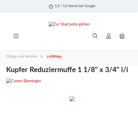
alt springen
5,0 / 5,0 Sterne bei Google
Fittings und Verteiler
Lötfittings
Kupfer Reduziermuffe 1 1/8" x 3/4" i/i