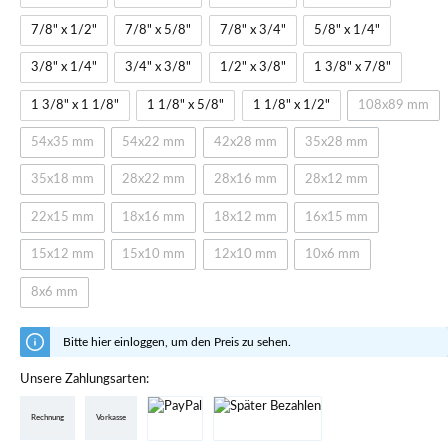
7/8" x 1/2"
7/8" x 5/8"
7/8" x 3/4"
5/8" x 1/4"
3/8" x 1/4"
3/4" x 3/8"
1/2" x 3/8"
1 3/8" x 7/8"
1 3/8" x 1 1/8"
1 1/8" x 5/8"
1 1/8" x 1/2"
108x89 mm
54x35 mm
54x22 mm
42x28 mm
35x28 mm
35x18 mm
28x22 mm
28x16 mm
28x12 mm
22x15 mm
18x16 mm
18x12 mm
16x15 mm
15x12 mm
15x10 mm
12x10 mm
10x6 mm
8x6 mm
Bitte hier einloggen, um den Preis zu sehen.
Unsere Zahlungsarten:
Rechnung
Vorkasse