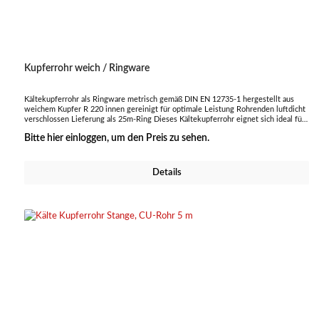
Kupferrohr weich / Ringware
Kältekupferrohr als Ringware metrisch gemäß DIN EN 12735-1 hergestellt aus
weichem Kupfer R 220 innen gereinigt für optimale Leistung Rohrenden luftdicht
verschlossen Lieferung als 25m-Ring Dieses Kältekupferrohr eignet sich ideal für
den Einsatz in Kälte- und Klimatechnik, sorgt für eine effiziente Leitung des
Bitte hier einloggen, um den Preis zu sehen.
Kältemittels und ist besonders langlebig und zuverlässig.
Details