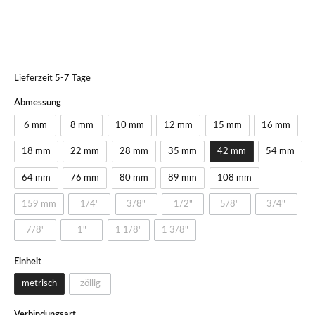
Lieferzeit 5-7 Tage
Abmessung
6 mm
8 mm
10 mm
12 mm
15 mm
16 mm
18 mm
22 mm
28 mm
35 mm
42 mm
54 mm
64 mm
76 mm
80 mm
89 mm
108 mm
159 mm
1/4"
3/8"
1/2"
5/8"
3/4"
7/8"
1"
1 1/8"
1 3/8"
Einheit
metrisch
zöllig
Verbindungsart