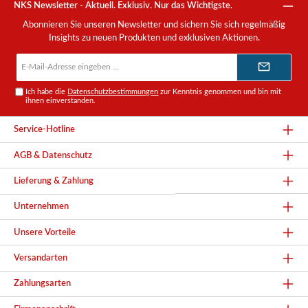
NKS Newsletter - Aktuell. Exklusiv. Nur das Wichtigste.
Abonnieren Sie unseren Newsletter und sichern Sie sich regelmäßig
Insights zu neuen Produkten und exklusiven Aktionen.
E-
Mail-
Adresse*
Ich habe die
Datenschutzbestimmungen
zur Kenntnis genommen und bin mit
ihnen einverstanden.
Service-Hotline
AGB & Datenschutz
Lieferung & Zahlung
Unternehmen
Unsere Vorteile
Versandarten
Zahlungsarten