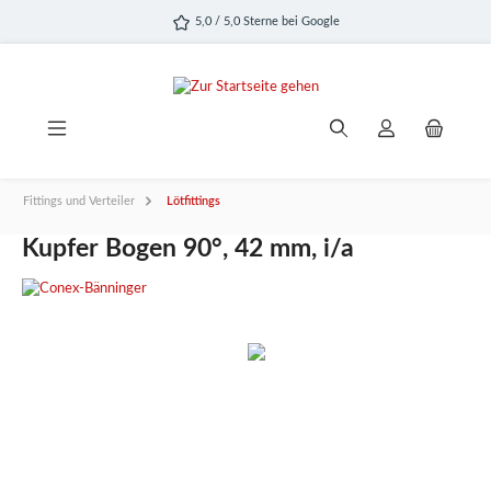
alt springen
5,0 / 5,0 Sterne bei Google
Fittings und Verteiler
Lötfittings
Kupfer Bogen 90°, 42 mm, i/a