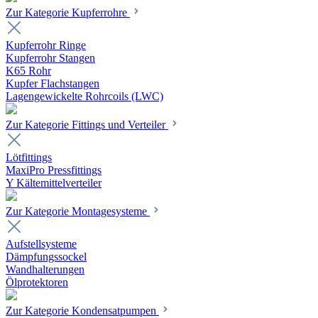
Zur Kategorie Kupferrohre
Kupferrohr Ringe
Kupferrohr Stangen
K65 Rohr
Kupfer Flachstangen
Lagengewickelte Rohrcoils (LWC)
Zur Kategorie Fittings und Verteiler
Lötfittings
MaxiPro Pressfittings
Y Kältemittelverteiler
Zur Kategorie Montagesysteme
Aufstellsysteme
Dämpfungssockel
Wandhalterungen
Ölprotektoren
Zur Kategorie Kondensatpumpen